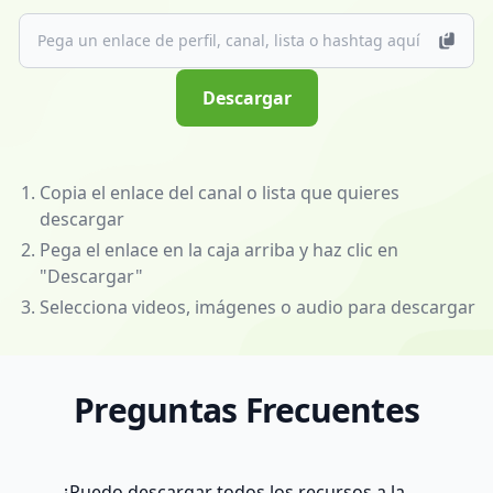
图
片
音
乐
Descargar
批
量
解
析
Copia el enlace del canal o lista que quieres
与
descargar
备
Pega el enlace en la caja arriba y haz clic en
份
"Descargar"
工
Selecciona videos, imágenes o audio para descargar
具。
本
站
Preguntas Frecuentes
主
域
名：
<strong
¿Puedo descargar todos los recursos a la