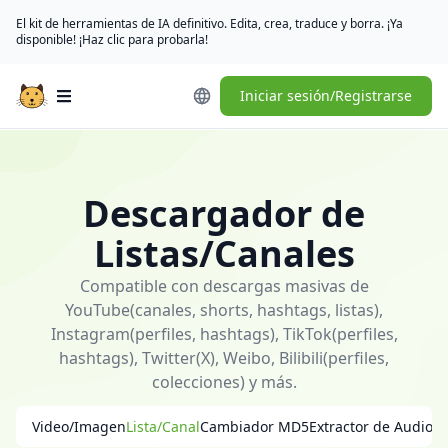
El kit de herramientas de IA definitivo. Edita, crea, traduce y borra. ¡Ya
disponible! ¡Haz clic para probarla!
Iniciar sesión/Registrarse
Open main menu
<p>
💧
哼
Descargador de
哼
猫
Listas/Canales
MeowLoad
<strong
Compatible con descargas masivas de
style="color:red;">1000+
YouTube(canales, shorts, hashtags, listas),
</strong>
Instagram(perfiles, hashtags), TikTok(perfiles,
网
hashtags), Twitter(X), Weibo, Bilibili(perfiles,
站
colecciones) y más.
视
Video/Imagen
Lista/Canal
Cambiador MD5
Extractor de Audio
频